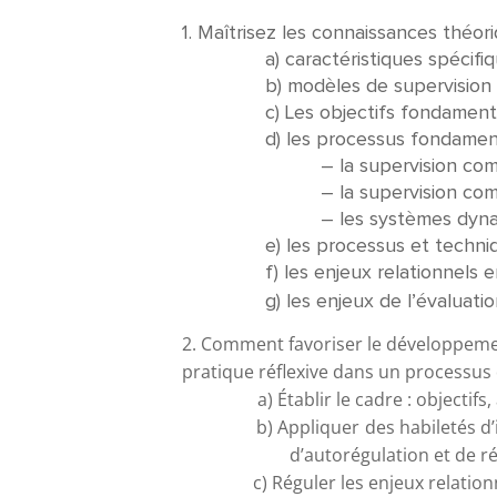
1. Maîtrisez les connaissances théo
a) caractéristiques spécifiques
b) modèles de supervision
c) Les objectifs fondamentaux
d) les processus fondamentau
– la supervision comme es
– la supervision comme pr
– les systèmes dynamiques
e) les processus et techniques 
f) les enjeux relationnels en 
g) les enjeux de l’évaluation 
2. Comment favoriser le développeme
pratique réflexive dans un processus
a) Établir le cadre : objectifs, a
b) Appliquer des habiletés d’inte
d’autorégulation
et
c) Réguler 