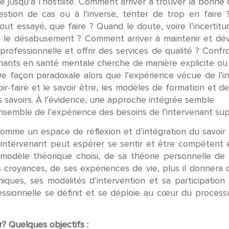
ère jusqu’à l’hostilité. Comment arriver à trouver la bon
stion de cas ou à l’inverse, tenter de trop en faire 
 tout essayé, que faire ? Quand le doute, voire l’incerti
e le désabusement ? Comment arriver à maintenir et dé
essionnelle et offrir des services de qualité ? Confront
enants en santé mentale cherche de manière explicite ou 
e façon paradoxale alors que l’expérience vécue de l’i
voir-faire et le savoir être, les modèles de formation et
es savoirs. À l’évidence, une approche intégrée semble
nsemble de l’expérience des besoins de l’intervenant su
omme un espace de réflexion et d’intégration du savoir 
l’intervenant peut espérer se sentir et être compétent e
odèle théorique choisi, de sa théorie personnelle de 
es croyances, de ses expériences de vie, plus il donner
liniques, ses modalités d’intervention et sa participatio
essionnelle se définit et se déploie au cœur du processu
 Quelques objectifs :