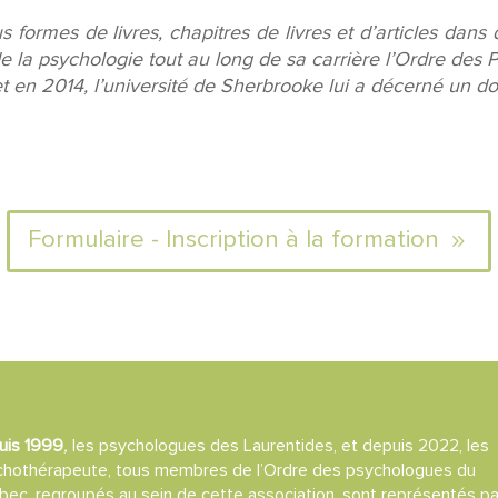
 formes de livres, chapitres de livres et d’articles dans 
 la psychologie tout au long de sa carrière l’Ordre des
et en 2014, l’université de Sherbrooke lui a décerné un do
Formulaire - Inscription à la formation
uis 1999
,
les psychologues des Laurentides, et depuis 2022, les
chothérapeute, tous membres de l’Ordre des psychologues du
ec, regroupés au sein de cette association, sont représentés pa