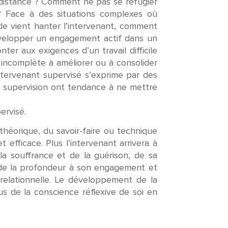
ne distance ? Comment ne pas se réfugier
? Face à des situations complexes où
tude vient hanter l’intervenant, comment
velopper un engagement actif dans un
er aux exigences d’un travail difficile
incomplète à améliorer ou à consolider
ntervenant supervisé s’exprime par des
 de supervision ont tendance à ne mettre
pervisé.
théorique, du savoir-faire ou technique
t efficace. Plus l’intervenant
arrivera à
la souffrance et de la guérison, de sa
a de la profondeur à son engagement et
n relationnelle. Le développement de la
s de la conscience réflexive de soi en