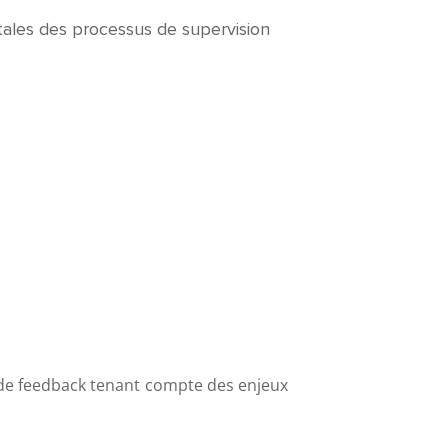
tales des processus de supervision
de feedback
tenant compte des enjeux
ive du supervisé
de la supervision