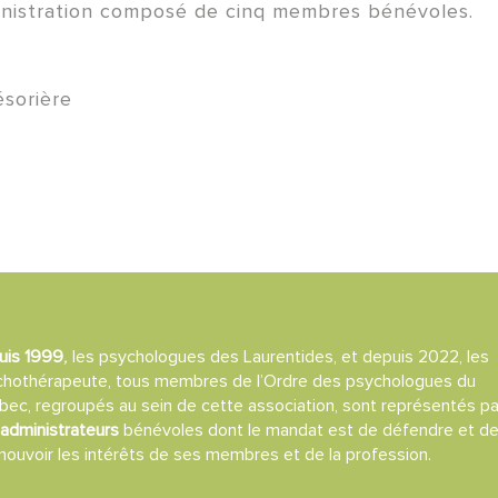
ministration composé de cinq membres bénévoles.
ésorière
uis 1999
,
les psychologues des Laurentides, et depuis 2022, les
chothérapeute, tous membres de l’Ordre des psychologues du
ec, regroupés au sein de cette association, sont représentés pa
administrateurs
bénévoles dont le mandat est de défendre et d
ouvoir les intérêts de ses membres et de la profession.